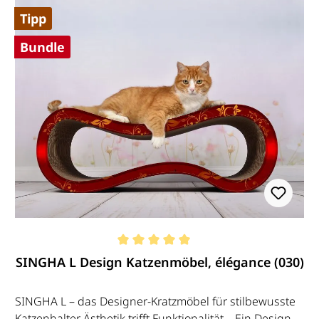
Tipp
Bundle
Durchschnittliche Bewertung von 5 von 5 Sternen
SINGHA L Design Katzenmöbel, élégance (030)
SINGHA L – das Designer-Kratzmöbel für stilbewusste
Katzenhalter Ästhetik trifft Funktionalität – Ein Design-