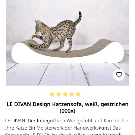
Durchschnittliche Bewertung von 4.95 von 5 Sternen
LE DIVAN Design Katzensofa, weiß, gestrichen
(000x)
LE DIVAN: Der Inbegriff von Wohlgefühl und Komfort für
Ihre Katze Ein Meisterwerk der Handwerkskunst Das
Katzensofa LE DIVAN ist ein stilvolles Katzen-Kratzsofa