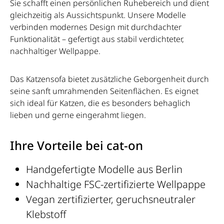
bewusst als Einrichtungsgegenstand entworfen wurde.
Sie schafft einen persönlichen Ruhebereich und dient
klaren, ausdrucksstarken Form. Erleben Sie, wie Design
Statt sich optisch zurückzuziehen, setzt es Akzente, die
gleichzeitig als Aussichtspunkt. Unsere Modelle
und Naturverbundenheit im Alltag Ihrer Katze zu einem
sich harmonisch in moderne Wohnräume einfügen. Im
verbinden modernes Design mit durchdachter
neuen Mittelpunkt verschmelzen.
Wohnzimmer wird es zum Blickfang, im Schlafzimmer
Funktionalität – gefertigt aus stabil verdichteter,
zum Ruhepol. Katzenhalter schätzen die Verbindung
nachhaltiger Wellpappe.
aus Funktionalität und Ästhetik – ein Möbel, das Freude
macht und Räume bereichert. Die Alternative zum
Das Katzensofa bietet zusätzliche Geborgenheit durch
Kratzbaum LE PANIER ist mehr als ein herkömmlicher
seine sanft umrahmenden Seitenflächen. Es eignet
Kratzbaum. Als elegante Katzencouch und stilvolle
sich ideal für Katzen, die es besonders behaglich
Katzenliege verbindet es Kratzfläche, Schlafplatz und
lieben und gerne eingerahmt liegen.
Designmöbel in einem. Statt eines klassischen
Kratzbaums, der oft sperrig wirkt, bietet LE PANIER eine
Ihre Vorteile bei cat-on
moderne Lösung, die Katzen Geborgenheit schenkt und
gleichzeitig Wohnräume veredelt. Damit ist es die
Handgefertigte Modelle aus Berlin
perfekte Alternative zum Kratzbaum – für alle, die Wert
auf Ästhetik, Nachhaltigkeit und Katzenwohl legen.
Nachhaltige FSC-zertifizierte Wellpappe
Premium Kratzpappe – nachhaltig und robust Gefertigt
Vegan zertifizierter, geruchsneutraler
aus FSC-zertifizierten Papieren mit hohem
Klebstoff
Recyclinganteil, überzeugt die Premium Kratzpappe