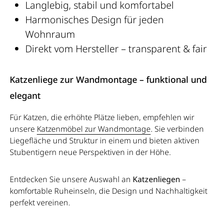
Langlebig, stabil und komfortabel
durch Stabilität und Langlebigkeit. Der Leim ist vegan,
geruchsfrei und absolut unbedenklich – ein
Harmonisches Design für jeden
Qualitätsmerkmal, das Katzen und Menschen
Wohnraum
gleichermaßen zugutekommt. Selbst bei täglicher
Direkt vom Hersteller – transparent & fair
Nutzung behält das Möbel seine Form und Schönheit.
So vereint LE PANIER Nachhaltigkeit, Funktion und
Eleganz. Ergonomie für Katzen Die geschwungene Form
Katzenliege zur Wandmontage – funktional und
ist nicht nur ästhetisch, sondern auch ergonomisch
elegant
perfekt auf Katzen abgestimmt. Sie können sich
ausstrecken, einrollen oder seitlich anlehnen. Die
Für Katzen, die erhöhte Plätze lieben, empfehlen wir
seitlichen Lehnen geben Halt und schaffen
unsere
Katzenmöbel zur Wandmontage
. Sie verbinden
Geborgenheit. Für Katzen bedeutet das: entspannen,
Liegefläche und Struktur in einem und bieten aktiven
spielen, kratzen und träumen – alles in einem
Stubentigern neue Perspektiven in der Höhe.
Möbelstück. Damit wird LE PANIER zum idealen
Rückzugsort, der gleichzeitig die natürlichen Instinkte
Entdecken Sie unsere Auswahl an
Katzenliegen
–
fördert. Technische Details Maße: ca. 54 × 30 × 15 cm
komfortable Ruheinseln, die Design und Nachhaltigkeit
Gewicht: ca. 1,8 kg Material: Premium Wellpappe, FSC-
perfekt vereinen.
zertifiziert, vegan verleimt Produktion: handgefertigt in
Berlin Nachhaltigkeit und Handwerkskunst Jedes Stück