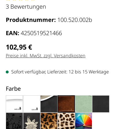
Durchschnittliche Bewertung von 5 von 5 Sternen
3 Bewertungen
Produktnummer:
100.520.002b
EAN:
4250519521466
Regulärer Preis:
102,95 €
Preise inkl. MwSt. zzgl. Versandkosten
Sofort verfügbar, Lieferzeit: 12 bis 15 Werktage
auswählen
Farbe
weiß mit Rand (000)
weiß, gestrichen (000x)
schwarz, weißer Rand (000g)
braun antik (002b)
hemlock mintgrün (0
schwarz, meli
schwarz, schwarze Blumen (013b)
schwarz, Blumen silber (015)
leo (051)
gepard (052)
individuelle Farbe (99