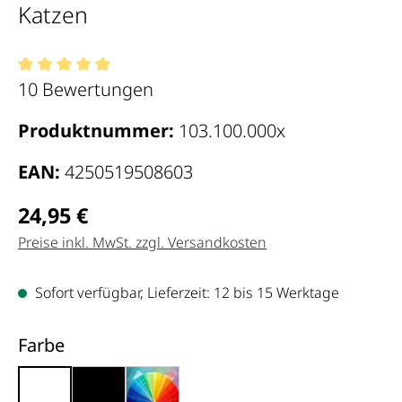
Katzen
Durchschnittliche Bewertung von 5 von 5 Sternen
10 Bewertungen
Produktnummer:
103.100.000x
EAN:
4250519508603
Regulärer Preis:
24,95 €
Preise inkl. MwSt. zzgl. Versandkosten
Sofort verfügbar, Lieferzeit: 12 bis 15 Werktage
auswählen
Farbe