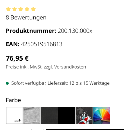
Durchschnittliche Bewertung von 5 von 5 Sternen
8 Bewertungen
Produktnummer:
200.130.000x
EAN:
4250519516813
Regulärer Preis:
76,95 €
Preise inkl. MwSt. zzgl. Versandkosten
Sofort verfügbar, Lieferzeit: 12 bis 15 Werktage
auswählen
Farbe
weiß, gestrichen (000x)
grau (001)
schwarz, meliert (013)
schwarz matt (013x)
schwarz, Koi (035)
individuelle 