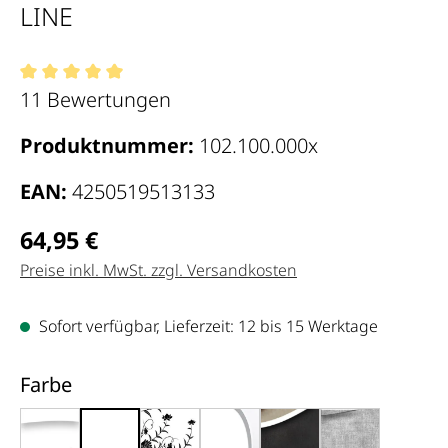
LINE
Durchschnittliche Bewertung von 5 von 5 Sternen
11 Bewertungen
Produktnummer:
102.100.000x
EAN:
4250519513133
Regulärer Preis:
64,95 €
Preise inkl. MwSt. zzgl. Versandkosten
Sofort verfügbar, Lieferzeit: 12 bis 15 Werktage
auswählen
Farbe