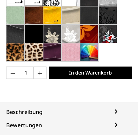
weiß mit Rand (000)
weiß, gestrichen (000x)
weiß, schwarze Blumen (000c)
weiß, grauer Rand (000d)
schwarz, weißer Ran
grau (001)
hemlock mintgrün (006h)
braun antik (002b)
dunkelgelb (004e)
hellbeige (005f)
schwarz, meliert (013
schwarz, sch
anthrazit (013h)
schwarz matt (013x)
schwarz, Blumen silber (015)
grau, weiße Blumen (019)
élégance (030)
schwarz, Koi 
leo (051)
gepard (052)
violett (070)
hellrosa (205)
individuelle Farbe (99
Produkt Anzahl: Gib den gewünschten Wert 
In den Warenkorb
Beschreibung
Bewertungen